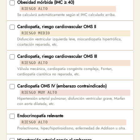
Obesidad mórbida (IMC ≥ 40)
RIESGO ALTO
Se calculará automáticamente según el IMC calculado arriba.
Cardiopatía, riesgo cardiovascular OMS II
RIESGO MEDIO
Disfunción ventricular izquierda leve, miocardiopatía hipertrófica,
coartación reparada, etc.
Cardiopatía, riesgo cardiovascular OMS III
RIESGO ALTO
Válvula mecánica, cardiopatía congénita compleja, Fontan,
cardiopatía cianótica no reparada, etc.
Cardiopatía OMS IV (embarazo contraindicado)
RIESGO MUY ALTO
Hipertensión arterial pulmonar, disfunción ventricular grave, Marfan
con aorta dilatada, etc.
Endocrinopatía relevante
RIESGO ALTO
Prolactinoma, hiper/hipotiroidismo, enfermedad de Addison u otra.