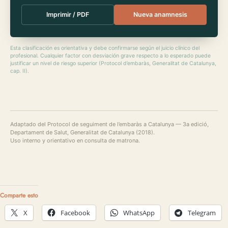
Imprimir / PDF
Nueva anamnesis
Esta clasificación es orientativa y debe confirmarse según el juicio clínico del
profesional. Cualquier factor con desviación grave respecto a lo esperado puede
justificar un nivel de riesgo superior (Protocol d’embaràs, Generalitat de Catalunya,
cap. II).
Adaptado del Protocol de seguiment de l’embaràs a Catalunya — 3a edició,
Departament de Salut, Generalitat de Catalunya (2018).
Uso interno y orientativo en consulta de matrona.
Comparte esto
X
Facebook
WhatsApp
Telegram