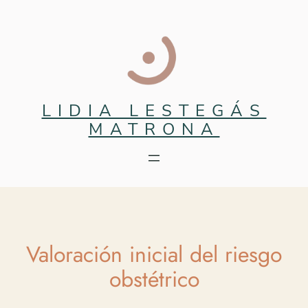
Saltar
al
contenido
LIDIA LESTEGÁS
MATRONA
Valoración inicial del riesgo
obstétrico