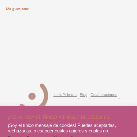
Me gusta esto:
Inicio
Pide cita
Blog
Colaboraciones
¡HOLA! SOY EL TÍPICO MENSAJE DE COOKIES
Sobre mi
Cursos
¡Soy el típico mensaje de cookies! Puedes aceptarlas,
rechazarlas, o escoger cuales quieres y cuales no.
Aviso legal