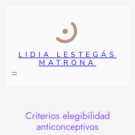
Saltar
al
contenido
LIDIA LESTEGÁS
MATRONA
Criterios elegibilidad
anticonceptivos