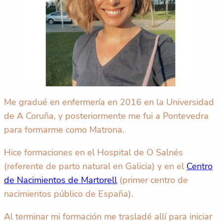
Me gradué en enfermería en 2016 en la Universidad
de A Coruña, y posteriormente me fui a Pontevedra
para formarme como Matrona.
Hice formaciones en el Hospital de O Salnés
(referente de parto natural en Galicia) y en el
Centro
de Nacimientos de Martorell
(primer centro de
nacimientos público de España).
Al terminar mi formación me trasladé allí para iniciar